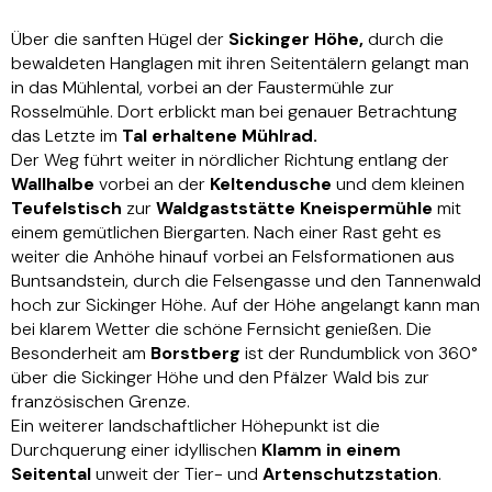
Über die sanften Hügel der
Sickinger Höhe,
durch die
bewaldeten Hanglagen mit ihren Seitentälern gelangt man
in das Mühlental, vorbei an der Faustermühle zur
Rosselmühle. Dort erblickt man bei genauer Betrachtung
das Letzte im
Tal erhaltene Mühlrad.
Der Weg führt weiter in nördlicher Richtung entlang der
Wallhalbe
vorbei an der
Keltendusche
und dem kleinen
Teufelstisch
zur
Waldgaststätte Kneispermühle
mit
einem gemütlichen Biergarten. Nach einer Rast geht es
weiter die Anhöhe hinauf vorbei an Felsformationen aus
Buntsandstein, durch die Felsengasse und den Tannenwald
hoch zur Sickinger Höhe. Auf der Höhe angelangt kann man
bei klarem Wetter die schöne Fernsicht genießen. Die
Besonderheit am
Borstberg
ist der Rundumblick von 360°
über die Sickinger Höhe und den Pfälzer Wald bis zur
französischen Grenze.
Ein weiterer landschaftlicher Höhepunkt ist die
Durchquerung einer idyllischen
Klamm in einem
Seitental
unweit der Tier- und
Artenschutzstation
.